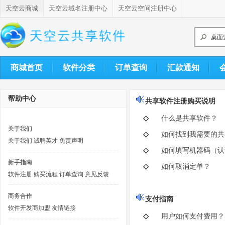
天空云商城
天空云域名注册中心
天空云空间注册中心
桌面
择日
软件
商城首页
软件分类
订单查询
汇款通知
排课
微信
帮助中心
共享软件注册购买说明
◇
什么是共享软件？
手机
关于我们
◇
如何找到我需要的共
批量
关于我们
诚聘英才
免责声明
◇
如何填写机器码（认
企业
新手指南
◇
如何取消定单？
软件注册
购买流程
订单查询
意见反馈
局域
商务合作
桌面
支付指南
软件开发商加盟
友情链接
◇
用户如何支付费用？
择日